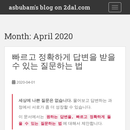
S
asbubam's blog on 2dal.com
TOGGLE
k
i
p
t
Month:
April 2020
o
m
a
빠르고 정확하게 답변을 받을
i
수 있는 질문하는 법
n
c
o
2020-04-01
n
t
e
세상에 나쁜 질문은 없습니다.
물어보고 답변하는 과
n
정에서 서로가 좀 더 성장할 수 있습니다.
t
이 문서에서는
원하는 답변을, 빠르고 정확하게 들
에 대해서 제안합니다.
을 수 있는 질문하는 법