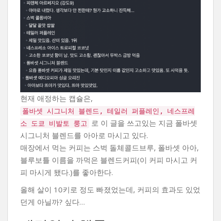
현재 애정하는 캡슐은,
폴바셋 시그니처 블렌드, 테일러 퍼플레인, 네스프레
로 이 글을 쓰고있는 지금 폴바셋
소 도쿄 비발토 룽고
시그니처 블렌드를 아아로 마시고 있다.
매장에서 먹는 커피는 스벅 돌체콜드브루, 폴바셋 아아,
블루보틀 이름을 까먹은 블렌드커피(이 커피 마시고 커
피 마시게 됐다.)를 좋아한다.
올해 살이 10키로 정도 빠졌었는데, 커피의 효과도 있었
던게 아닐까? 싶다…