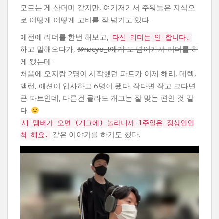
모르는 게 산더미 같지만, 여기저기서 주워들은 지식으
로 어떻게 어떻게 고비를 잘 넘기고 있다.
예전에 리더를 한번 해보고,
다신 리더는 안 합니다.
하고 말해오다가,
@nacyo_t에게 또 넘어가서 리더를 하
게 됐는데
처음에 오지랑 2명이 시작했던 파트가 이제 해리, 데렉,
앨런, 애션이 입사하고 6명이 됐다. 작다면 작고 크다면
큰 파트인데, 다른건 몰라도 개그는 잘 맞는 편인 것 같
다.
새 멤버가 오면 (개그에) 놀라니까 1주일은 정상인인
같은 이야기를 하기도 했다.
척 해요.