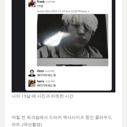
나의 19살 때 사진과 따뜻한 시간
며칠 전 워크숍에서 드러커 엑서사이즈 중인 클라우드
파트. (애션촬영)