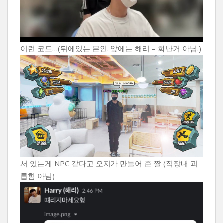
이런 코드…(뒤에있는 본인. 앞에는 해리 – 화난거 아님.)
서 있는게 NPC 같다고 오지가 만들어 준 짤 (직장내 괴
롭힘 아님)