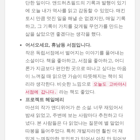
단한 일이다. 앤드허츠필드의 기록과 발행이 있기
에 오늘 내가 역사를 읽고 감동할 수 있었다. 매킨
토시 만큼 멋진 일을 해낼 순 없겠지만, 매일 기록
하고, 그 기록이 가치를 갖게될 무언가를 만드는
삶을 살았으면 좋겠다는 생각을 했다.
어서오세요, 휴남동 서점입니다.
작은 독립서점에서 벌어지는 이야기를 풀어내는
소설이다. 책을 좋아하고, 서점을 좋아하고, 어디
론가 지금보다 편안한 곳으로 떠나고 싶다는 마음
이 느껴질 때 읽으면 가슴이 따뜻해지는 책이 되
리라 생각한다. 비슷한 느낌으로
오늘도 고바야시
라는 책도 좋았다.
서점에 갑니다.
프로젝트 헤일메리
마션의 작가 앤디위어가 쓴 소설. 너무 재밌어서
밤새 읽었고, 주변에 보는 사람마다 추천하고 다
녔다. 본 사람들은 다 읽었냐는 질문에 별 말없이
따봉을 들어주었다. 특히 개발자라면 훨씬 더 재
밌게 느껴질만한 포인트가 있어서 아직 안 읽어보