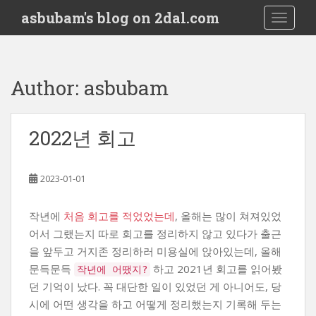
S
asbubam's blog on 2dal.com
TOGGLE
k
i
p
t
Author:
asbubam
o
m
a
2022년 회고
i
n
c
2023-01-01
o
n
작년에
처음 회고를 적었었는데
, 올해는 많이 쳐져있었
t
어서 그랬는지 따로 회고를 정리하지 않고 있다가 출근
e
n
을 앞두고 거지존 정리하러 미용실에 앉아있는데, 올해
t
문득문득
하고 2021년 회고를 읽어봤
작년에 어땠지?
던 기억이 났다. 꼭 대단한 일이 있었던 게 아니어도, 당
시에 어떤 생각을 하고 어떻게 정리했는지 기록해 두는