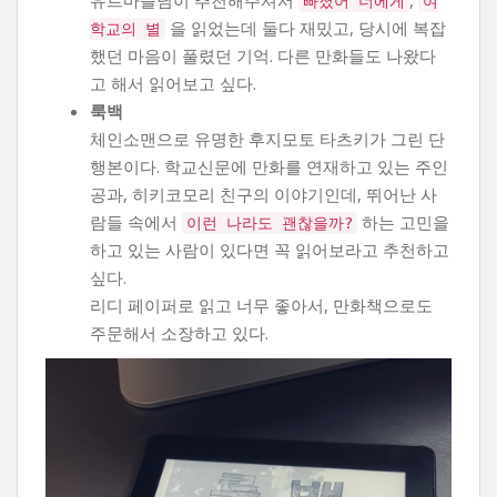
빠졌어 너에게
여
을 읽었는데 둘다 재밌고, 당시에 복잡
학교의 별
했던 마음이 풀렸던 기억. 다른 만화들도 나왔다
고 해서 읽어보고 싶다.
룩백
체인소맨으로 유명한 후지모토 타츠키가 그린 단
행본이다. 학교신문에 만화를 연재하고 있는 주인
공과, 히키코모리 친구의 이야기인데, 뛰어난 사
람들 속에서
하는 고민을
이런 나라도 괜찮을까?
하고 있는 사람이 있다면 꼭 읽어보라고 추천하고
싶다.
리디 페이퍼로 읽고 너무 좋아서, 만화책으로도
주문해서 소장하고 있다.