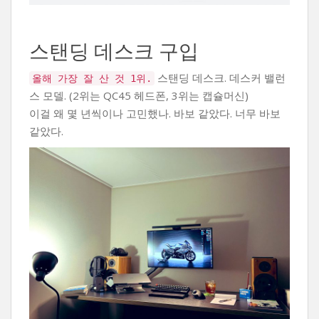
스탠딩 데스크 구입
스탠딩 데스크. 데스커 밸런
올해 가장 잘 산 것 1위.
스 모델. (2위는 QC45 헤드폰, 3위는 캡슐머신)
이걸 왜 몇 년씩이나 고민했나. 바보 같았다. 너무 바보
같았다.