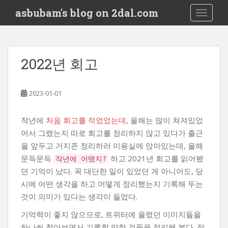
S
asbubam's blog on 2dal.com
TOGGLE
k
i
p
t
2022년 회고
o
m
a
2023-01-01
i
n
작년에
처음 회고를 적었었는데
, 올해는 많이 쳐져있었
c
어서 그랬는지 따로 회고를 정리하지 않고 있다가 출근
o
을 앞두고 거지존 정리하러 미용실에 앉아있는데, 올해
n
t
문득문득
하고 2021년 회고를 읽어봤
작년에 어땠지?
e
던 기억이 났다. 꼭 대단한 일이 있었던 게 아니어도, 당
n
시에 어떤 생각을 하고 어떻게 정리했는지 기록해 두는
t
것이 의미가 있다는 생각이 들었다.
기억력이 좋지 않으므로, 트위터에 올렸던 이미지들을
하나씩 찾아보면서 기록할 만한 것들을 정리해 본다. 작