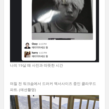
나의 19살 때 사진과 따뜻한 시간
며칠 전 워크숍에서 드러커 엑서사이즈 중인 클라우드
파트. (애션촬영)