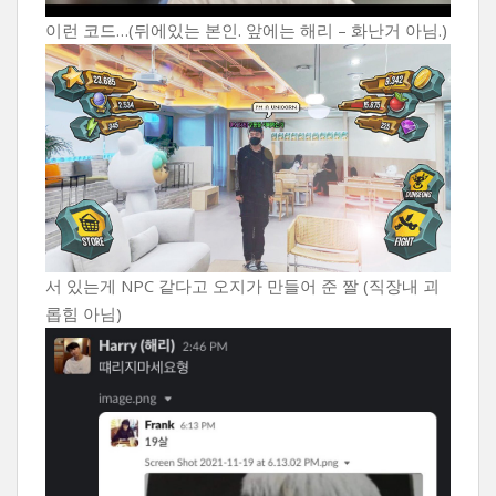
이런 코드…(뒤에있는 본인. 앞에는 해리 – 화난거 아님.)
서 있는게 NPC 같다고 오지가 만들어 준 짤 (직장내 괴
롭힘 아님)