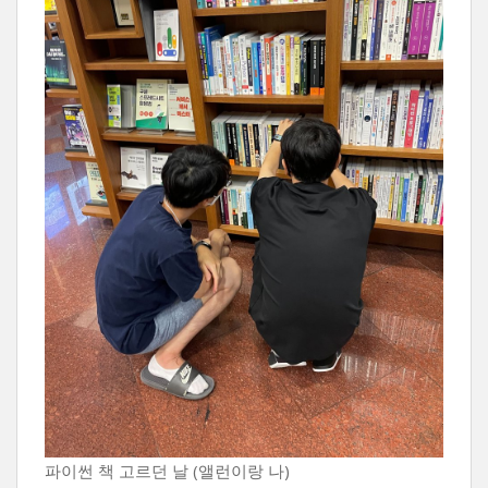
파이썬 책 고르던 날 (앨런이랑 나)