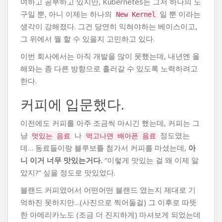
여하고 공부하고 있지만, Kubernetes는 그저 하나의 도
구일 뿐, 아니 이제는 하나의
일 뿐 이라는
New Kernel
생각이 강해졌다. 그건 당연히 익혀야하는 베이스이고,
그 위에서 뭘 할 수 있을지 고민하고 있다.
이번 회사에서는 아직 개발을 많이 못했는데, 내년엔 올
해와는 좀 다른 방향으로 흘러갈 수 있도록 노력하려고
한다.
커피에 입문했다.
이전에도 커피를 아주 조금씩 마시긴 했는데, 커피는 그
냥
나
정도였는
멋있는 음료
먹고나면 배아픈 음료
데… 동료들이랑 블루보틀 첨가서 커피를 마셨는데,
아
니 이거 너무 맛있는거다.
“이렇게 맛있는 걸 왜 이제 알
았지?” 싶을 정도로 맛있었다.
블랜드 커피였어서 어떤어떤 블랜드 였는지 제대로 기
억하진 못하지만…(사진으로 찍어둘걸) 그 이후로 따뜻
한 아메리카노도 (조금 더 진지하게) 마셔보게 되었는데