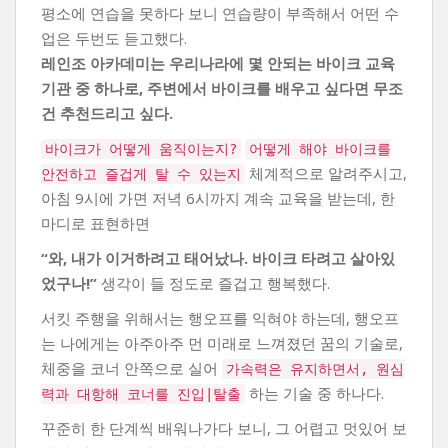
평소에 연습을 못하다 보니 연습량이 부족해서 어떤 수
업은 두번도 듣고했다.
레인조 아카데미는 우리나라에 몇 안되는 바이크 교육
기관 중 하나로, 주변에서 바이크를 배우고 싶다면 무조
건 추천드리고 싶다.
바이크가 어떻게 움직이는지?
어떻게 해야 바이크를
체계적으로 알려주시고,
안전하고 즐겁게 탈 수 있는지
아침 9시에 가면 저녁 6시까지 계속 교육을 받는데, 한
마디로 표현하면
“와, 내가 이거하려고 태어났나. 바이크 타려고 살아있
었구나!”
생각이 들 정도로 즐겁고 행복했다.
서킷 주행을 위해서는 행오프를 익혀야 하는데, 행오프
는 나에게는 아주아주 먼 미래로 느껴졌던 꿈의 기술로,
체중을 코너 안쪽으로 실어
가속력은 유지하면서, 원심
하는 기술 중 하나다.
력과 대항해 코너를 진입|탈출
꾸준히 한 단계씩 배워나가다 보니, 그 어렵고 멋있어 보