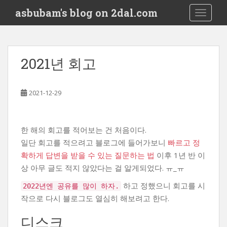
S
asbubam's blog on 2dal.com
TOGGLE
k
i
p
t
2021년 회고
o
m
a
2021-12-29
i
n
c
한 해의 회고를 적어보는 건 처음이다.
o
일단 회고를 적으려고 블로그에 들어가보니
빠르고 정
n
확하게 답변을 받을 수 있는 질문하는 법
이후 1년 반 이
t
상 아무 글도 적지 않았다는 걸 알게되었다. ㅠ_ㅠ
e
n
하고 정했으니 회고를 시
2022년엔 공유를 많이 하자.
t
작으로 다시 블로그도 열심히 해보려고 한다.
디스크