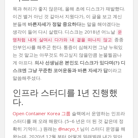
목과 허리가 좋지 않은데, 올해 초에 디스크가 재발했다.
이건 별거 아닌 것 같아서 지웠다가, 이 글을 보고 계신
분들께
바른자세가 정말 중요하다
는 말을 해야겠다는
생각이 들어 다시 살렸다. 디스크는 2018년 어느날
운
종종
명처럼 내게 살며시 다가와 내 곁을 떠나지 않고
안부인사를 해주곤 한다. 통증이 심해지면 그냥 누워있
는 것 말고는 아무것도 하고싶지 않을만큼 눈물찔끔나
게 아프다.
의사 선생님은 본인도 디스크가 있다며(?) 디
스크엔 그냥 꾸준한 코어운동과 바른 자세가 답
이라고
말씀해주셨다.
인프라 스터디를 1년 진행했
다.
Open Container Korea 그룹
슬랙에서 운영하는 인프라
스터디를 꽤 오래 해왔다. (5~6 년은 더 된 것 같은데 정
확히 기억이…) 원래는
@nacyo_t
님이 스터디 운영을 해
왔는데, 2020년 12월 부터 어떻게 얼래벌래 내가 맡아