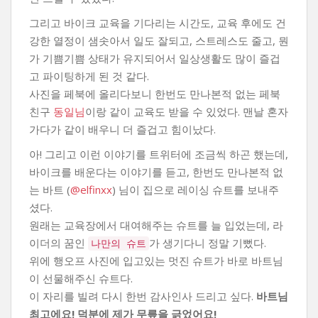
그리고 바이크 교육을 기다리는 시간도, 교육 후에도 건
강한 열정이 샘솟아서 일도 잘되고, 스트레스도 줄고, 뭔
가 기쁨기쁨 상태가 유지되어서 일상생활도 많이 즐겁
고 파이팅하게 된 것 같다.
사진을 페북에 올리다보니 한번도 만나본적 없는 페북
친구
동일님
이랑 같이 교육도 받을 수 있었다. 맨날 혼자
가다가 같이 배우니 더 즐겁고 힘이났다.
아! 그리고 이런 이야기를 트위터에 조금씩 하곤 했는데,
바이크를 배운다는 이야기를 듣고, 한번도 만나본적 없
는 바트 (
@elfinxx
) 님이 집으로 레이싱 슈트를 보내주
셨다.
원래는 교육장에서 대여해주는 슈트를 늘 입었는데, 라
이더의 꿈인
가 생기다니 정말 기뻤다.
나만의 슈트
위에 행오프 사진에 입고있는 멋진 슈트가 바로 바트님
이 선물해주신 슈트다.
이 자리를 빌려 다시 한번 감사인사 드리고 싶다.
바트님
최고에요! 덕분에 제가 무릎을 긁었어요!