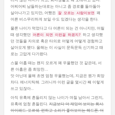
어찌어찌 남들하는대로는 아니고 좀 경로를 돌아돌아
살아나가고 있지만, 어쨌든
꽤
잘 모르는 사람이보면
어른 비스무리하게 보일 수도 있겠다는 생각을 한다.
물론 나이가 먹었다고 다 어른이 되는 건 아니지만, 어릴
때 생각했던
하고 생각했
어른이 되면 이런걸 하겠지?
던 것들을 자의로 혹은 타의로 어떻게 어떻게 경험하고
살아오게 됐다. 올해는 이 사실이 문득문득 신기하고 때
로는 고맙게 다가왔다.
스물 아홉 때는 왠지 모르게 꽤 우울했던 것 같은데, 서
른 아홉은 좀 희망찬….
앗 아닌데 올해 초엔 엄청 우울했는데, 지금은 뭔가 희망
차다. 에너지틱해. 그러니까 이런 글을 몇시간 째 이렇게
쓰고 있잖아…
아직 유혹에 흔들리지 않는 나이가 며칠 남아서 그런지,
유혹에 엄청 흔들린다.
지금보다 더 재밌어 보이는 회사.
아이패드. 포르쉐. 편하고 소리가 좋아보이는 헤드폰. 더