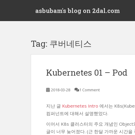
S
asbubam's blog on 2dal.com
k
i
p
t
o
Tag:
쿠버네티스
m
a
i
n
Kubernetes 01 – Pod
c
o
n
2018-03-28
1 Comment
t
e
지난 글
Kubernetes Intro
에서는 K8s(Kuber
n
컴퍼넌트에 대해서 설명했었다.
t
이어서 K8s 클러스터의 주요 개념인 Object
글이 너무 늦어졌다. (근 한달 가까운 시간을