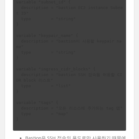
variable "subnet_id" {

  description = "bastion EC2 instance Subne
t ID"

  type        = "string"

}

variable "keypair_name" {

  description = "bastion이 사용할 keypair na
me"

  type        = "string"

}

variable "ingress_cidr_blocks" {

  description = "bastion SSH 접속을 허용할 CI
DR block 리스트"

  type        = "list"

}

variable "tags" {

  description = "모든 리소스에 추가되는 tag 맵"

  type        = "map"

}

Bastion은 SSH 접속의 용도로만 사용하기 때문에