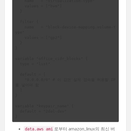
    name   = "virtualization-type"

    values = ["hvm"]

  }

  filter {

    name   = "block-device-mapping.volume-t
ype"

    values = ["gp2"]

  }

}

variable "office_cidr_blocks" {

  type = "list"

  default = [

    "0.0.0.0/0" # 이 값은 실제 접속을 허용할 IP
를 넣어야 함

  ]

}

variable "keypair_name" {

  default = "2dal-dev"

로부터 amazon_linux의 최신 버
data.aws_ami