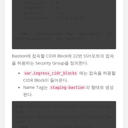
    from_port   = 0

    to_port     = 0

    protocol    = "-1"

    cidr_blocks = ["0.0.0.0/0"]

  }

  tags = "${merge(var.tags, map("Name", for
mat("%s-bastion", var.name)))}"

Bastion에 접속할 CIDR Block에 22번 SSH포트의 접속
을 허용하는 Security Group을 정의한다.
에는 접속을 허용할
var.ingress_cidr_blocks
CIDR Block이 들어온다.
Name Tag는
의 형태로 생성
staging-bastion
된다.
# SG for Connect to Private Subnet from Bas
tion

resource "aws_security_group" "ssh_from_bas
tion" {

  name        = "ssh_from_bastion"
