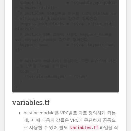
  subnet_id           = "${module.vpc.publi
c_subnets_ids[0]}"

  # bastion에 SSH접속을 허용할 CIDR block을 va
r.office_cidr_blocks의 값으로 정의한다.

  ingress_cidr_blocks = "${var.office_cidr_
blocks}"

  # bastion SSH 접속에 사용할 keypair_name을 
var.keypair_name의 값으로 정의한다.

  keypair_name        = "${var.keypair_nam
e}"

  # bastion module이 생성하는 모든 리소스에 기본
으로 입력될 Tag를 정의한다.

  tags = {

    "TerraformManaged" = "true"

  }

variables.tf
bastion module은 VPC별로 따로 정의하게 되는
데, 이 때 다음의 값들은 VPC에 무관하게 공통으
로 사용할 수 있어 별도
파일을 작
variables.tf