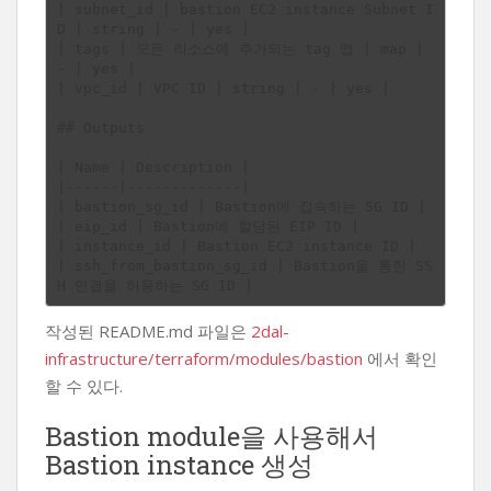
| subnet_id | bastion EC2 instance Subnet I
D | string | - | yes |

| tags | 모든 리소스에 추가되는 tag 맵 | map | 
- | yes |

| vpc_id | VPC ID | string | - | yes |

## Outputs

| Name | Description |

|------|-------------|

| bastion_sg_id | Bastion에 접속하는 SG ID |

| eip_id | Bastion에 할당된 EIP ID |

| instance_id | Bastion EC2 instance ID |

| ssh_from_bastion_sg_id | Bastion을 통한 SS
작성된 README.md 파일은
2dal-
infrastructure/terraform/modules/bastion
에서 확인
할 수 있다.
Bastion module을 사용해서
Bastion instance 생성