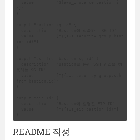
  value       = "${aws_instance.bastion.i
d}"

}

output "bastion_sg_id" {

  description = "Bastion에 접속하는 SG ID"

  value       = ["${aws_security_group.bast
ion.id}"]

}

output "ssh_from_bastion_sg_id" {

  description = "Bastion을 통한 SSH 연결을 허
용하는 SG ID"

  value       = ["${aws_security_group.ssh_
from_bastion.id}"]

}

output "eip_id" {

  description = "Bastion에 할당된 EIP ID"

  value       = ["${aws_eip.bastion.id}"]

README 작성