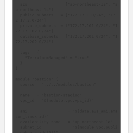
  azs              = ["ap-northeast-1a", "a
p-northeast-1c"]

  public_subnets   = ["172.17.1.0/24", "17
2.17.2.0/24"]

  private_subnets  = ["172.17.101.0/24", "1
72.17.102.0/24"]

  database_subnets = ["172.17.201.0/24", "1
72.17.202.0/24"]

  tags = {

    "TerraformManaged" = "true"

  }

}

module "bastion" {

  source = "../../modules/bastion"

  name   = "bastion-staging"

  vpc_id = "${module.vpc.vpc_id}"

  ami                 = "${data.aws_ami.ama
zon_linux.id}"

  availability_zone   = "ap-northeast-1a"

  subnet_id           = "${module.vpc.publi
c_subnets_ids[0]}"
