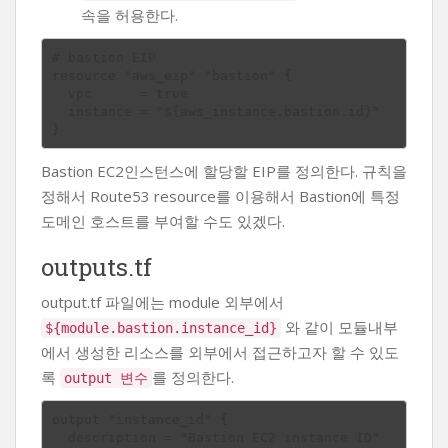
속을 허용한다.
# bastion EIP

resource "aws_eip" "bastion" {

  vpc      = true

  instance = "${aws_instance.bastion.id}"

Bastion EC2인스턴스에 할당할 EIP를 정의한다. 규칙을
정해서 Route53 resource를 이용해서 Bastion에 특정
도메인 호스트를 부여할 수도 있겠다.
outputs.tf
output.tf 파일에는 module 외부에서
와 같이 모듈내부
${module.bastion.instance_id}
에서 생성한 리소스를 외부에서 접근하고자 할 수 있도
록
를 정의한다.
output 변수
output "instance_id" {

  description = "Bastion EC2 instance ID"
