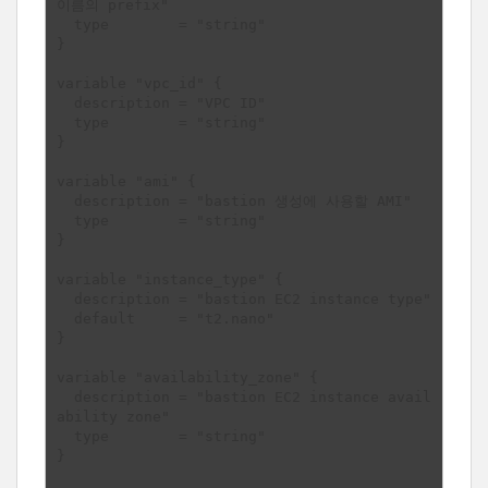
이름의 prefix"

  type        = "string"

}

variable "vpc_id" {

  description = "VPC ID"

  type        = "string"

}

variable "ami" {

  description = "bastion 생성에 사용할 AMI"

  type        = "string"

}

variable "instance_type" {

  description = "bastion EC2 instance type"

  default     = "t2.nano" 

}

variable "availability_zone" {

  description = "bastion EC2 instance avail
ability zone"

  type        = "string"

}
