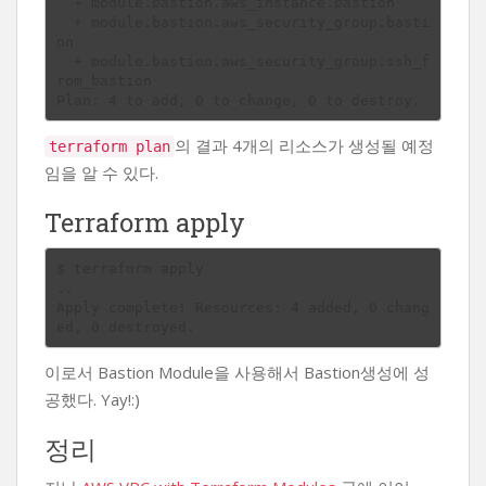
  + module.bastion.aws_instance.bastion

  + module.bastion.aws_security_group.basti
on

  + module.bastion.aws_security_group.ssh_f
rom_bastion

의 결과 4개의 리소스가 생성될 예정
terraform plan
임을 알 수 있다.
Terraform apply
$ terraform apply

..

Apply complete! Resources: 4 added, 0 chang
이로서 Bastion Module을 사용해서 Bastion생성에 성
공했다. Yay!:)
정리