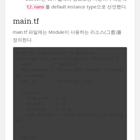
를 default instance type으로 선언했다.
t2.nano
main.tf
main.tf 파일에는 Module이 사용하는 리소스(그룹)를
정의한다.
# SG for SSH Connect to Bastion

resource "aws_security_group" "bastion" {

  name        = "bastion"

  description = "Allow SSH connect to basti
on instance"

  vpc_id      = "${var.vpc_id}"

  ingress {

    from_port   = 22

    to_port     = 22

    protocol    = "tcp"

    cidr_blocks = "${var.ingress_cidr_block
s}"

  }

  egress {
