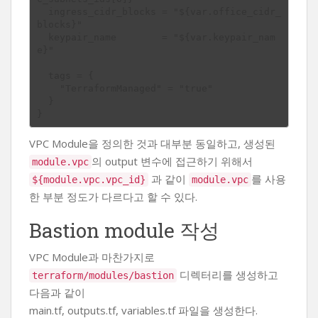
  ingress_cidr_blocks = "${var.office_cidr_
blocks}"

  keypair_name        = "${var.keypair_nam
e}"

  tags = {

    "TerraformManaged" = "true"

  }

VPC Module을 정의한 것과 대부분 동일하고, 생성된
의 output 변수에 접근하기 위해서
module.vpc
과 같이
를 사용
${module.vpc.vpc_id}
module.vpc
한 부분 정도가 다르다고 할 수 있다.
Bastion module 작성
VPC Module과 마찬가지로
디렉터리를 생성하고
terraform/modules/bastion
다음과 같이
main.tf, outputs.tf, variables.tf 파일을 생성한다.