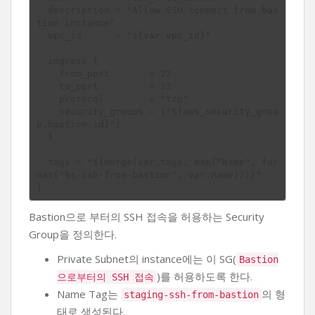
  description = "Allow SSH connect from bas
tion instance"

  vpc_id      = "${var.vpc_id}"

  ingress {

    from_port       = 22

    to_port         = 22

    protocol        = "tcp"

    security_groups = ["${aws_security_grou
p.bastion.id}"]

  }

  tags = "${merge(var.tags, map("Name", for
mat("%s-ssh-from-bastion", var.name)))}"

Bastion으로 부터의 SSH 접속을 허용하는 Security
Group을 정의한다.
Private Subnet의 instance에는 이 SG(
Bastion
)를 허용하도록 한다.
으로부터의 SSH 접속
Name Tag는
의 형
staging-ssh-from-bastion
태로 생성된다.