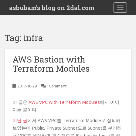
S
asbubam's blog on 2dal.com
TOGGLE
k
i
p
t
Tag:
infra
o
m
a
AWS Bastion with
i
Terraform Modules
n
c
o
2017-10-29
1 Comment
n
t
e
이 글은
AWS VPC with Terraform Modules
에서 이어
n
지는 글이다.
t
지난 글
에서 AWS VPC를 Terraform Module로 정의해
보았는데 Public, Private Subnet으로 Subnet을 분리해
서 VPC를 생성하면 필수적으로 Bastion instance를 생