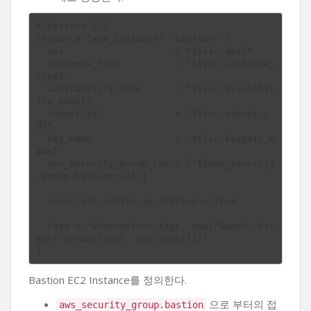
# bastion EC2

resource "aws_instance" "bastion" {

  ami                    = "${var.ami}"

  instance_type          = "${var.instance_
type}"

  availability_zone      = "${var.availabil
ity_zone}"

  subnet_id              = "${var.subnet_i
d}"

  key_name               = "${var.keypair_n
ame}"

  vpc_security_group_ids = ["${aws_security
_group.bastion.id}"]

  associate_public_ip_address = true

  tags = "${merge(var.tags, map("Name", for
mat("%s-bastion", var.name)))}"

Bastion EC2 Instance를 정의한다.
으로 부터의 접
aws_security_group.bastion