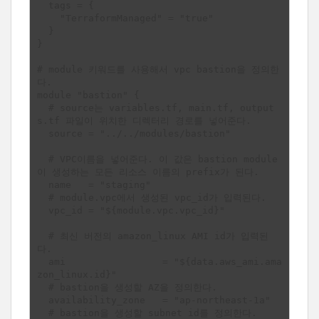
  tags = {

    "TerraformManaged" = "true"

  }

}

# module 키워드를 사용해서 vpc bastion을 정의한
다.

module "bastion" {

  # source는 variables.tf, main.tf, output
s.tf 파일이 위치한 디렉터리 경로를 넣어준다.

  source = "../../modules/bastion"

  # VPC이름을 넣어준다. 이 값은 bastion module
이 생성하는 모든 리소스 이름의 prefix가 된다.

  name   = "staging"

  # module.vpc에서 생성된 vpc_id가 입력된다.

  vpc_id = "${module.vpc.vpc_id}"

  # 최신 버전의 amazon_linux AMI id가 입력된
다.

  ami                 = "${data.aws_ami.ama
zon_linux.id}"

  # bastion을 생성할 AZ을 정의한다.

  availability_zone   = "ap-northeast-1a"

  # bastion을 생성할 subnet id를 정의한다.
