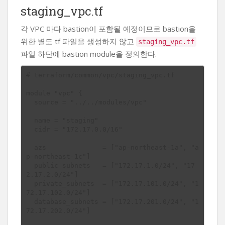
staging_vpc.tf
각 VPC 마다 bastion이 포함될 예정이므로 bastion을
위한 별도 tf 파일을 생성하지 않고
staging_vpc.tf
파일 하단에 bastion module을 정의한다.
# terraform/common/vpc/staging_vpc.tf

module "vpc" {

  source = "../../modules/vpc"

  name = "staging"

  cidr = "172.17.0.0/16"

  azs              = ["ap-northeast-1a", "a
p-northeast-1c"]

  public_subnets   = ["172.17.1.0/24", "17
2.17.2.0/24"]

  private_subnets  = ["172.17.101.0/24", "1
72.17.102.0/24"]

  database_subnets = ["172.17.201.0/24", "1
72.17.202.0/24"]
