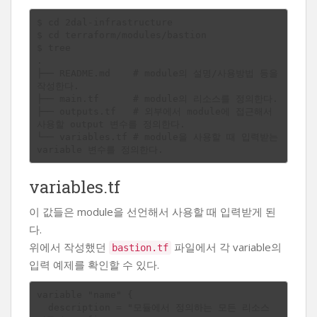
$ cd 2dal-infrastructure

$ cd terraform/modules/bastion

$ tree

.

├── README.md    # module의 설명/사용방법 등을 
작성한다.

├── main.tf      # module의 리소스를 정의한다.

├── outputs.tf   # 외부에서 module에 접근해서 
사용할 output 변수를 정의한다. 

└── variables.tf # module을 사용할 때 입력받는 
variables.tf
이 값들은 module을 선언해서 사용할 때 입력받게 된
다.
위에서 작성했던
파일에서 각 variable의
bastion.tf
입력 예제를 확인할 수 있다.
variable "name" {

  description = "모듈에서 정의하는 모든 리소스 