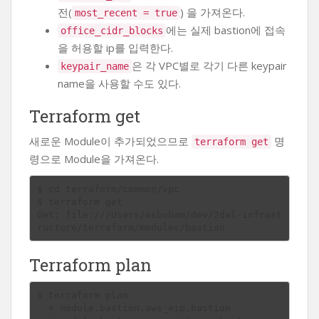
전(
) 을 가져온다.
most_recent = true
에는 실제 bastion에 접속
office_cidr_blocks
을 허용할 ip를 입력한다.
은 각 VPC별로 각기 다른 keypair
keypair_name
name을 사용할 수도 있다.
Terraform get
새로운 Module이 추가되었으므로
명
terraform get
령으로 Module을 가져온다.
$ cd terraform/common/vpc

$ terraform get

Get: file:///Users/asbubam/dev/2dal-infrast
Terraform plan
$ terraform plan

  + module.bastion.aws_eip.bastion
