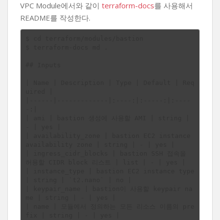
VPC Module에서와 같이
terraform-docs
를 사용해서
README를 작성한다.
$ cd terraform/modules/bastion

$ terraform-docs md .

## Inputs

| Name | Description | Type | Default | Req
uired |

|------|-------------|:----:|:-----:|:----
-:|

| ami | bastion 생성에 사용할 AMI | string | 
- | yes |

| availability_zone | bastion EC2 instance 
availability zone | string | - | yes |

| ingress_cidr_blocks | bastion SSH 접속을 
허용할 CIDR block 리스트 | list | - | yes |

| instance_type | bastion EC2 instance type 
| string | `t2.nano` | no |

| keypair_name | bastion이 사용할 keypair na
me | string | - | yes |

| name | 모듈에서 정의하는 모든 리소스 이름의 pre
fix | string | - | yes |
