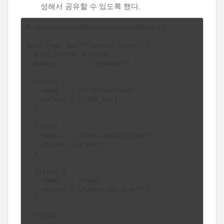
성해서 공유할 수 있도록 했다.
# terraform/common/vpc/variables.tf

data "aws_ami" "amazon_linux" {

  most_recent = true

  owners      = ["amazon"]

  filter {

    name   = "architecture"

    values = ["x86_64"]

  }

  filter {

    name   = "root-device-type"

    values = ["ebs"]

  }

  filter {

    name   = "name"

    values = ["amzn-ami-hvm-*"]

  }

  filter {
