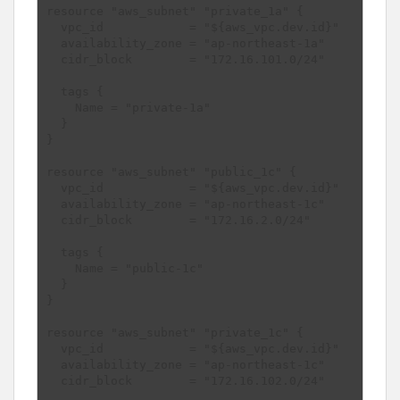
resource "aws_subnet" "private_1a" {

  vpc_id            = "${aws_vpc.dev.id}"

  availability_zone = "ap-northeast-1a"

  cidr_block        = "172.16.101.0/24"

  tags {

    Name = "private-1a"

  }

}

resource "aws_subnet" "public_1c" {

  vpc_id            = "${aws_vpc.dev.id}"

  availability_zone = "ap-northeast-1c"

  cidr_block        = "172.16.2.0/24"

  tags {

    Name = "public-1c"

  }

}

resource "aws_subnet" "private_1c" {

  vpc_id            = "${aws_vpc.dev.id}"

  availability_zone = "ap-northeast-1c"

  cidr_block        = "172.16.102.0/24"
