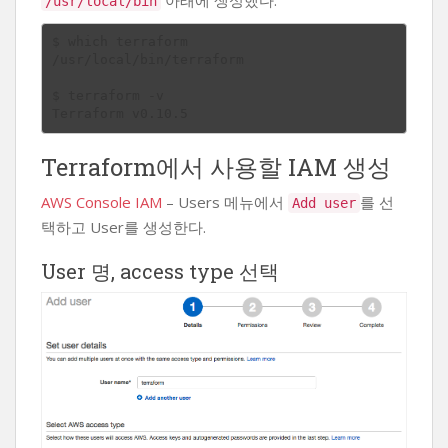
/usr/local/bin
$ which terraform

/usr/local/bin/terraform

$ terraform -v

Terraform에서 사용할 IAM 생성
AWS Console IAM
– Users 메뉴에서
를 선
Add user
택하고 User를 생성한다.
User 명, access type 선택