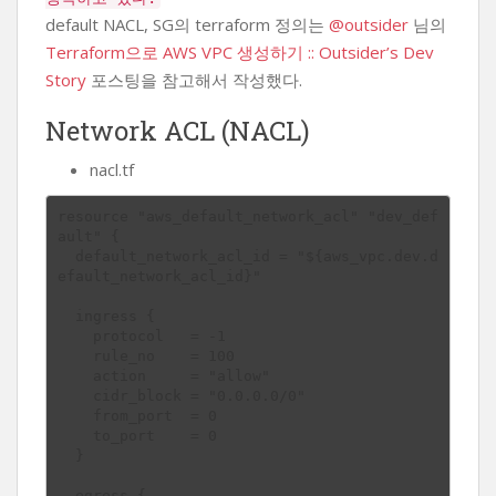
default NACL, SG의 terraform 정의는
@outsider
님의
Terraform으로 AWS VPC 생성하기 :: Outsider’s Dev
Story
포스팅을 참고해서 작성했다.
Network ACL (NACL)
nacl.tf
resource "aws_default_network_acl" "dev_def
ault" {

  default_network_acl_id = "${aws_vpc.dev.d
efault_network_acl_id}"

  ingress {

    protocol   = -1

    rule_no    = 100

    action     = "allow"

    cidr_block = "0.0.0.0/0"

    from_port  = 0

    to_port    = 0

  }

  egress {
