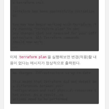
$ terraform init

...

Terraform has been successfully initialize
d!

You may now begin working with Terraform. T
ry running "terraform plan" to see

any changes that are required for your infr
astructure. All Terraform commands

should now work.

이제
을 실행해보면 변경(적용)할 내
terraform plan
용이 없다는 메시지가 정상적으로 출력된다.
No changes. Infrastructure is up-to-date.

This means that Terraform did not detect an
y differences between your

configuration and real physical resources t
hat exist. As a result, no
