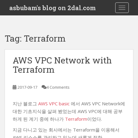
S
asbubam's blog on 2dal.com
TOGGLE
k
i
p
t
Tag:
Terraform
o
m
a
AWS VPC Network with
i
Terraform
n
c
o
2017-09-17
4 Comments
n
t
e
지난 블로그
AWS VPC basic
에서 AWS VPC Network에
n
대한 기초지식을 살펴 봤었는데 AWS VPC에 대해 공부
t
하게 된 계기 중에 하나가
Terraform
이었다.
지금 다니고 있는 회사에서는 Terraform을 이용해서
AWS 리소스를 관리하고 있는데 새롭게 접한