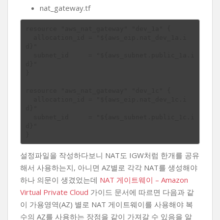
nat_gateway.tf
resource "aws_nat_gateway" "dev_1a" {

  allocation_id = "${aws_eip.nat_dev_1a.i
d}"

  subnet_id     = "${aws_subnet.public_1a.i
d}"

}

resource "aws_nat_gateway" "dev_1c" {

  allocation_id = "${aws_eip.nat_dev_1c.i
d}"

  subnet_id     = "${aws_subnet.public_1c.i
d}"

설정파일을 작성하다보니 NAT도 IGW처럼 한개를 공유
해서 사용하는지, 아니면 AZ별로 각각 NAT를 생성해야
하나 의문이 생겼었는데
NAT 게이트웨이 – Amazon
Virtual Private Cloud
가이드 문서에 따르면 다음과 같
이 가용영역(AZ) 별로 NAT 게이트웨이를 사용해야 복
수의 AZ를 사용하는 장점을 같이 가져갈 수 있음을 알