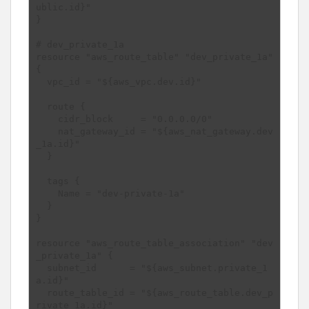
ublic.id}"

}

# dev_private_1a

resource "aws_route_table" "dev_private_1a" 
{

  vpc_id = "${aws_vpc.dev.id}"

  route {

    cidr_block     = "0.0.0.0/0"

    nat_gateway_id = "${aws_nat_gateway.dev
_1a.id}"

  }

  tags {

    Name = "dev-private-1a"

  }

}

resource "aws_route_table_association" "dev
_private_1a" {

  subnet_id      = "${aws_subnet.private_1
a.id}"

  route_table_id = "${aws_route_table.dev_p
rivate_1a.id}"
