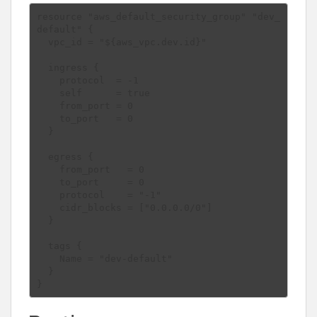
resource "aws_default_security_group" "dev_
default" {

  vpc_id = "${aws_vpc.dev.id}"

  ingress {

    protocol  = -1

    self      = true

    from_port = 0

    to_port   = 0

  }

  egress {

    from_port   = 0

    to_port     = 0

    protocol    = "-1"

    cidr_blocks = ["0.0.0.0/0"]

  }

  tags {

    Name = "dev-default"

  }
