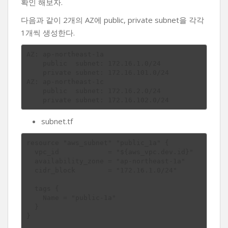
확인 해보자.
다음과 같이 2개의 AZ에 public, private subnet을 각각
1개씩 생성한다.
AZ: ap-northeast-1a

    public  subnet: 172.16.1.0/24

    private subnet: 172.16.101.0/24

AZ: ap-northeast-1c

    public  subnet: 172.16.2.0/24

subnet.tf
resource "aws_subnet" "public_1a" {

  vpc_id            = "${aws_vpc.dev.id}"

  availability_zone = "ap-northeast-1a"

  cidr_block        = "172.16.1.0/24"

  tags {

    Name = "public-1a"

  }

}
