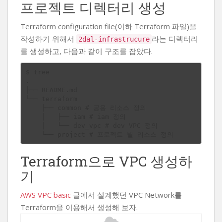
프로젝트 디렉터리 생성
Terraform configuration file(이하 Terraform 파일)을
작성하기 위해서
라는 디렉터리
2dal-infrastrucure
를 생성하고, 다음과 같이 구조를 잡았다.
$ tree

.

├── README.md

└── terraform

    ├── common # 공용 리소스 정의

    │   ├── iam # iam 정의

    │   └── dev_vpc # dev VPC 정의

Terraform으로 VPC 생성하
기
AWS VPC basic
글에서 설계했던 VPC Network를
Terraform을 이용해서 생성해 보자.