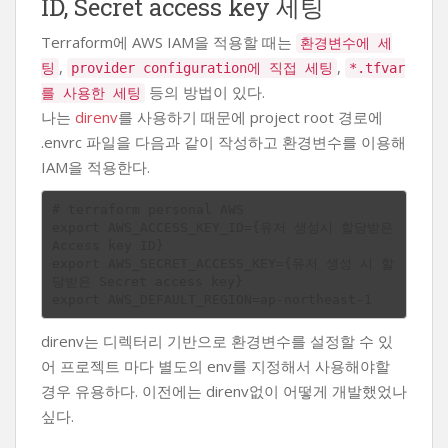
ID, Secret access key 세팅
Terraform에 AWS IAM을 적용할 때는
환경변수에 세
,
,
팅
provider configuration에 직접 세팅
*.tfvar
등의 방법이 있다.
를 사용한 세팅
나는
direnv
를 사용하기 때문에 project root 경로에
.envrc 파일을 다음과 같이 작성하고 환경변수를 이용해
IAM을 적용한다.
# terraform personal AWS

export AWS_ACCESS_KEY_ID={유저 생성시 할당받은 
Access key ID}

export AWS_SECRET_ACCESS_KEY={유저 생성 시 할
당받은 Secret access key}

direnv는 디렉터리 기반으로 환경변수를 설정할 수 있
어 프로젝트 마다 별도의 env를 지정해서 사용해야할
경우 유용하다. 이전에는 direnv없이 어떻게 개발했었나
싶다.