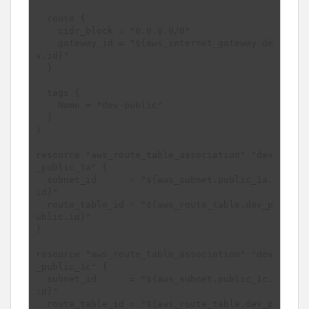
  route {

    cidr_block = "0.0.0.0/0"

    gateway_id = "${aws_internet_gateway.de
v.id}"

  }

  tags {

    Name = "dev-public"

  }

}

resource "aws_route_table_association" "dev
_public_1a" {

  subnet_id      = "${aws_subnet.public_1a.
id}"

  route_table_id = "${aws_route_table.dev_p
ublic.id}"

}

resource "aws_route_table_association" "dev
_public_1c" {

  subnet_id      = "${aws_subnet.public_1c.
id}"

  route_table_id = "${aws_route_table.dev_p