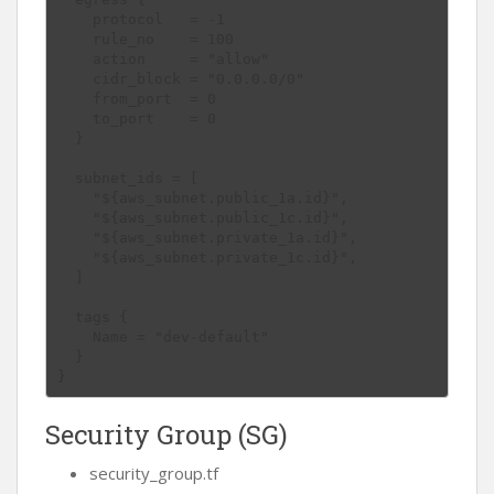
    protocol   = -1

    rule_no    = 100

    action     = "allow"

    cidr_block = "0.0.0.0/0"

    from_port  = 0

    to_port    = 0

  }

  subnet_ids = [

    "${aws_subnet.public_1a.id}",

    "${aws_subnet.public_1c.id}",

    "${aws_subnet.private_1a.id}",

    "${aws_subnet.private_1c.id}",

  ]

  tags {

    Name = "dev-default"

  }

Security Group (SG)
security_group.tf