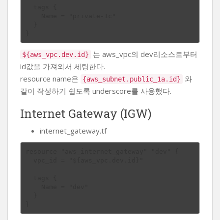
  tags {

    Name = "private-1c"

  }

는 aws_vpc의 dev리소스로부터
${aws_vpc.dev.id}
id값을 가져와서 세팅한다.
resource name은
와
{aws_subnet.public_1a.id}
같이 작성하기 쉽도록 underscore를 사용했다.
Internet Gateway (IGW)
internet_gateway.tf
resource "aws_internet_gateway" "dev" {

  vpc_id = "${aws_vpc.dev.id}"

  tags {

    Name = "dev"

  }
