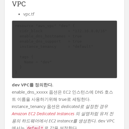
VPC
vpc.tf
resource "aws_vpc" "dev" {

  cidr_block           = "172.16.0.0/16"

  enable_dns_hostnames = true

  enable_dns_support   = true

  instance_tenancy     = "default"

  tags {

    Name = "dev"

  }

dev VPC를 정의한다.
enable_dns_xxxxx 옵션은 EC2 인스턴스에 DNS 호스
트 이름을 사용하기위해 true로 세팅한다.
instance_tenancy 옵션은
dedicated로 설정한 경우
Amazon EC2 Dedicated Instances
의 설명처럼 유저 전
용의 하드웨어에서 EC2 instance를 생성한다.
dev VPC
에서는
로 값을 설정한다
default