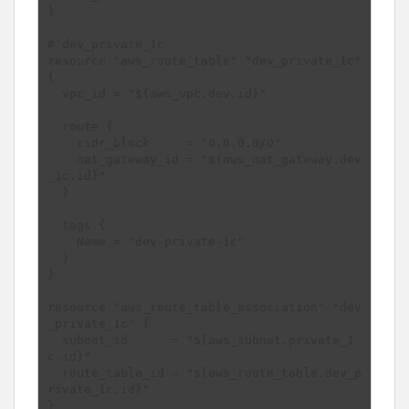
}

# dev_private_1c

resource "aws_route_table" "dev_private_1c" 
{

  vpc_id = "${aws_vpc.dev.id}"

  route {

    cidr_block     = "0.0.0.0/0"

    nat_gateway_id = "${aws_nat_gateway.dev
_1c.id}"

  }

  tags {

    Name = "dev-private-1c"

  }

}

resource "aws_route_table_association" "dev
_private_1c" {

  subnet_id      = "${aws_subnet.private_1
c.id}"

  route_table_id = "${aws_route_table.dev_p
rivate_1c.id}"
