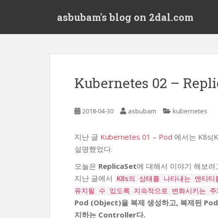
S
asbubam's blog on 2dal.com
k
i
p
t
o
m
Kubernetes 02 – Repli
a
i
n
2018-04-30
asbubam
kubernetes
c
o
지난 글
Kubernetes 01 – Pod
에서는 K8s(K
n
설명했었다.
t
e
오늘은
ReplicaSet
에 대해서 이야기 해보려고
n
지난 글에서
K8s의 상태를 나타내는 엔티티를 
t
유지될 수 있도록 지속적으로 변화시키는 주체를 
Pod (Object)을 복제 생성하고, 복제된 
지하는 Controller다.