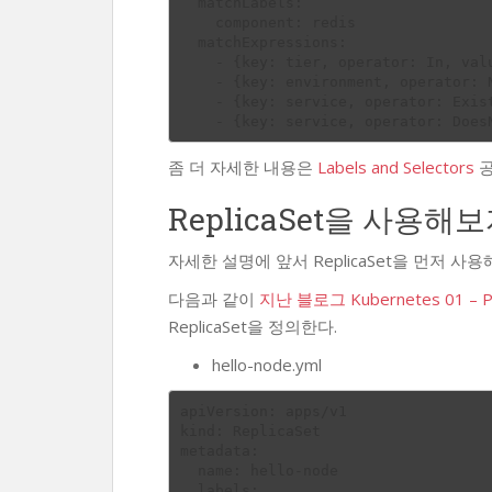
  matchLabels:

    component: redis

  matchExpressions:

    - {key: tier, operator: In, values: [cache]}

    - {key: environment, operator: NotIn, values: [dev]}

    - {key: service, operator: Exists, values: [user]}

좀 더 자세한 내용은
Labels and Selectors
공
ReplicaSet을 사용해보
자세한 설명에 앞서 ReplicaSet을 먼저 사용
다음과 같이
지난 블로그 Kubernetes 01 – 
ReplicaSet을 정의한다.
hello-node.yml
apiVersion: apps/v1

kind: ReplicaSet

metadata:

  name: hello-node

  labels: 
