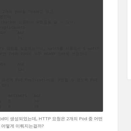
et은 2개의 pod을 기대하고 있고

되었으며

th check에 성공하지 못했음을 알 수 있다.

eplicasets

DY     AGE

       3s

rs 명령을 실행해보거나, watch를 사용해서 $ watch 
보면 2개의 Pod이 모두 READY 상태로 변경된다.

DY     AGE

       13s

 다르게 Pod Replication을 구분할 수 있도록 Pod 
있다.

   RESTARTS   AGE

   0          1m

Pod이 생성되었는데, HTTP 요청은 2개의 Pod 중 어떤
은 어떻게 이뤄지는걸까?