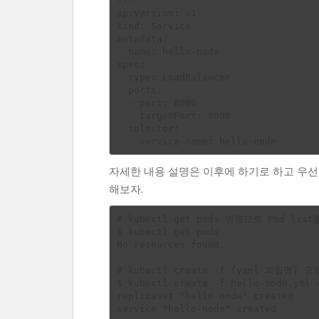
---

apiVersion: v1

kind: Service

metadata:

  name: hello-node

spec:

  type: LoadBalancer

  ports:

  - port: 8080

    targetPort: 8080

  selector:

자세한 내용 설명은 이후에 하기로 하고 우선 hell
해보자.
# kubectl get pods 명령으로 Pod l
$ kubectl get pods

No resources found.

# kubectl create -f {yaml 파일명} 으
$ kubectl create -f hello-node.yml -
replicaset "hello-node" created

service "hello-node" created
