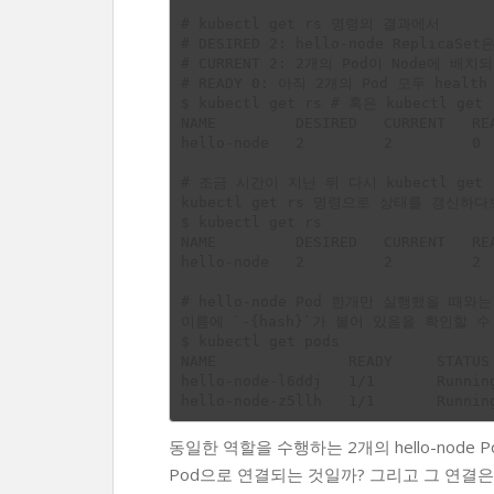
# kubectl get rs 명령의 결과에서 

# DESIRED 2: hello-node ReplicaS
# CURRENT 2: 2개의 Pod이 Node에 배치
# READY 0: 아직 2개의 Pod 모두 heal
$ kubectl get rs # 혹은 kubectl get r
NAME         DESIRED   CURRENT   REA
hello-node   2         2         0  
# 조금 시간이 지난 뒤 다시 kubectl get 
kubectl get rs 명령으로 상태를 갱신하다
$ kubectl get rs

NAME         DESIRED   CURRENT   REA
hello-node   2         2         2  
# hello-node Pod 한개만 실행했을 때와는
이름에 `-{hash}`가 붙어 있음을 확인할 수 
$ kubectl get pods

NAME               READY     STATUS 
hello-node-l6ddj   1/1       Running
동일한 역할을 수행하는 2개의 hello-node 
Pod으로 연결되는 것일까? 그리고 그 연결