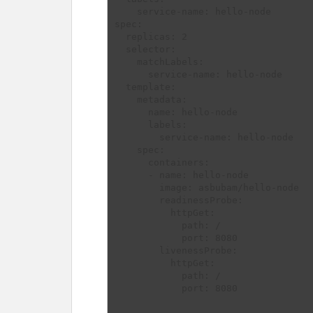
    service-name: hello-node

spec:

  replicas: 2

  selector:

    matchLabels:

      service-name: hello-node

  template:

    metadata:

      name: hello-node

      labels:

        service-name: hello-node

    spec:

      containers:

      - name: hello-node

        image: asbubam/hello-node

        readinessProbe:

          httpGet:

            path: /

            port: 8080

        livenessProbe:

          httpGet:

            path: /

            port: 8080
