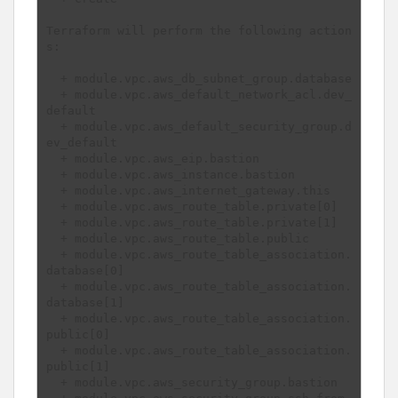
Terraform will perform the following action
s:

  + module.vpc.aws_db_subnet_group.database

  + module.vpc.aws_default_network_acl.dev_
default

  + module.vpc.aws_default_security_group.d
ev_default

  + module.vpc.aws_eip.bastion

  + module.vpc.aws_instance.bastion

  + module.vpc.aws_internet_gateway.this

  + module.vpc.aws_route_table.private[0]

  + module.vpc.aws_route_table.private[1]

  + module.vpc.aws_route_table.public

  + module.vpc.aws_route_table_association.
database[0]

  + module.vpc.aws_route_table_association.
database[1]

  + module.vpc.aws_route_table_association.
public[0]

  + module.vpc.aws_route_table_association.
public[1]

  + module.vpc.aws_security_group.bastion
