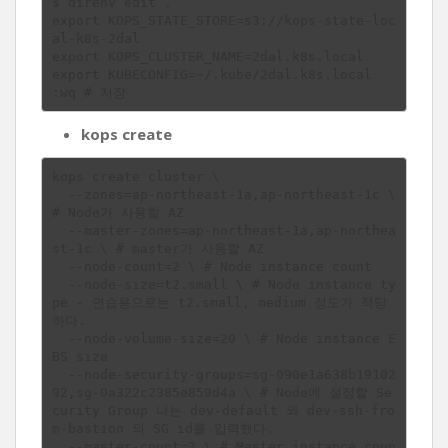
$ direnv edit .

export KOPS_STATE_STORE=s3://kops-state-loc
al-k8s-2dal

export KOPS_CLUSTER_NAME=2dal.k8s.local

export KUBECONFIG=~/.kube/2dal.k8s.local

kops create
kops create cluster \

  --zones=ap-northeast-1a,ap-northeast-1c \        
# Node가 사용할 AZ

  --master-zones=ap-northeast-1a,ap-northea
st-1c \ # master가 사용할 AZ

  --node-count=2 \ # Node instance count

  --node-size=t2.small \ # Node instance ty
pe - 연습용으로는 t2.small, medium 정도가 적당
하다.                 

  --node-volume-size=20 \ # Node instance E
BS size

  --node-security-groups=sg-090e1a638b19102
92,sg-0a322c2385e859d4a \ # Node에 설정할 Se
curity Group 나는 dev-default 와 dev-ssh-fro
m-bastion 의 SG id를 입력했다.

  --master-count=3 \ # Master instance coun