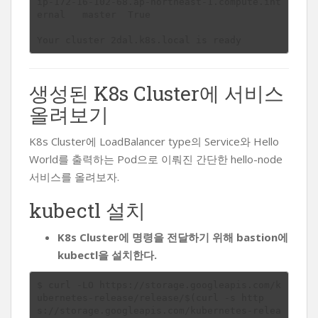
ip-172-16-102-68.ap-northeast-1.compute.int
ernal	master	True

생성된 K8s Cluster에 서비스
올려보기
K8s Cluster에 LoadBalancer type의 Service와 Hello
World를 출력하는 Pod으로 이뤄진 간단한 hello-node
서비스를 올려보자.
kubectl 설치
K8s Cluster에 명령을 전달하기 위해 bastion에
kubectl을 설치한다.
$ curl -LO https://storage.googleapis.com/k
ubernetes-release/release/$(curl -s http
s://storage.googleapis.com/kubernetes-relea