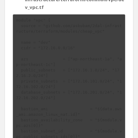
v_vpc.tf
module "vpc" {

  source = "github.com/asbubam/2dal-infrast
ructure/terraform/modules/cheap_vpc"

  name = "dev"

  cidr = "172.16.0.0/16"

  azs              = ["ap-northeast-1a", "a
p-northeast-1c"]

  public_subnets   = ["172.16.1.0/24", "17
2.16.2.0/24"]

  private_subnets  = ["172.16.101.0/24", "1
72.16.102.0/24"]

  database_subnets = ["172.16.201.0/24", "1
72.16.202.0/24"]

  bastion_ami                 = "${data.aws
_ami.amazon_linux_nat.id}"

  bastion_availability_zone   = "${module.v
pc.azs[0]}"

  bastion_subnet_id           = "${module.v
pc.public_subnets_ids[0]}"
