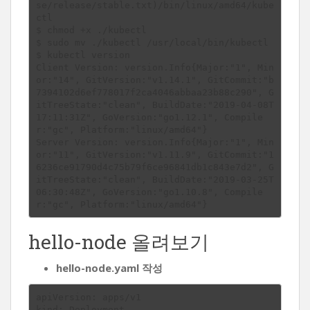
se/release/stable.txt)/bin/linux/amd64/kube
ctl

$ chmod +x ./kubectl

$ sudo mv ./kubectl /usr/local/bin/kubectl

$ kubectl version

Client Version: version.Info{Major:"1", Min
or:"14", GitVersion:"v1.14.1", GitCommit:"b
7394102d6ef778017f2ca4046abbaa23b88c290", G
itTreeState:"clean", BuildDate:"2019-04-08T
17:11:31Z", GoVersion:"go1.12.1", Compile
r:"gc", Platform:"linux/amd64"}

Server Version: version.Info{Major:"1", Min
or:"11", GitVersion:"v1.11.9", GitCommit:"1
6236ce91790d4c75b79f6ce96841db1c843e7d2", G
itTreeState:"clean", BuildDate:"2019-03-25T
06:30:48Z", GoVersion:"go1.10.8", Compile
hello-node 올려보기
hello-node.yaml 작성
apiVersion: apps/v1

kind: Deployment
