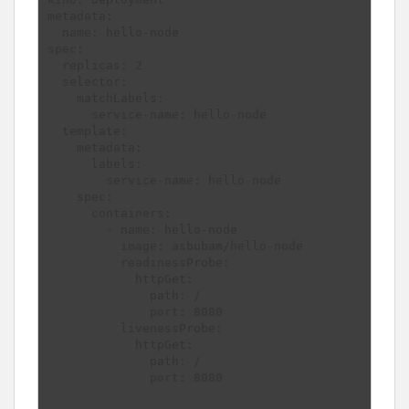
metadata:

  name: hello-node

spec:

  replicas: 2

  selector:

    matchLabels:

      service-name: hello-node

  template:

    metadata:

      labels:

        service-name: hello-node

    spec:

      containers:

        - name: hello-node

          image: asbubam/hello-node

          readinessProbe:

            httpGet:

              path: /

              port: 8080

          livenessProbe:

            httpGet:

              path: /

              port: 8080
