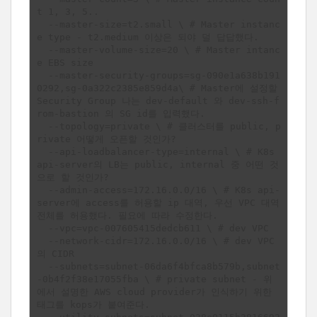
t 1, 3, 5..  

  --master-size=t2.small \ # Master instanc
e type - t2.medium 이상은 되야 덜 답답했다.

  --master-volume-size=20 \ # Master intanc
e EBS size

  --master-security-groups=sg-090e1a638b191
0292,sg-0a322c2385e859d4a\ # Master에 설정할 
Security Group 나는 dev-default 와 dev-ssh-f
rom-bastion 의 SG id를 입력했다.

  --topology=private \ # 클러스터를 public, p
rivate 어떻게 오픈할 것인가?

  --api-loadbalancer-type=internal \ # K8s 
api-server의 LB는 public, internal 중 어떤 것
으로 할 것인가?

  --admin-access=172.16.0.0/16 \ # K8s api-
server에 access를 허용할 ip 대역, 우선 VPC 대역 
전체를 허용했다. 필요에 따라 수정한다.

  --vpc=vpc-007605415dedcb611 \ # dev VPC

  --network-cidr=172.16.0.0/16 \ # dev VPC
의 CIDR

  --subnets=subnet-06da6f4bfca8b579b,subnet
-0b4f2f38e17055fba \ # private subnet - 위
에서 설명한 AWS cloud provider가 인식하기 위한 
태그를 kops가 붙여준다.
