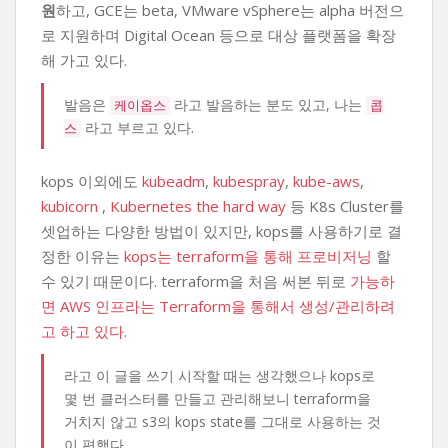
원
하고, GCE는 beta, VMware vSphere는 alpha 버전으
로 지원하며 Digital Ocean 등으로 대상 플랫폼을 확장
해 가고 있다.
발음은
라고 발음하는 분도 있고, 나는
케이옵스
콥
라고 부르고 있다.
스
kops 이외에도
kubeadm
,
kubespray
,
kube-aws
,
kubicorn
,
Kubernetes the hard way
등 K8s Cluster를
셋업하는 다양한 방법이 있지만, kops를 사용하기로 결
정한 이유는
kops는 terraform을 통해 프로비저닝
할
수 있기 때문이다. terraform을 처음 써본 뒤로
가능하
면 AWS 인프라는 Terraform을 통해서 생성/관리하려
고 하고 있다.
라고 이 글을 쓰기 시작할 때는 생각했으나 kops로
몇 번 클러스터를 만들고 관리해보니 terraform을
거치지 않고 s3의 kops state를 그대로 사용하는 것
이 편했다.