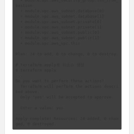
  + module.vpc.aws_security_group.ssh_from_
bastion

  + module.vpc.aws_subnet.database[0]

  + module.vpc.aws_subnet.database[1]

  + module.vpc.aws_subnet.private[0]

  + module.vpc.aws_subnet.private[1]

  + module.vpc.aws_subnet.public[0]

  + module.vpc.aws_subnet.public[1]

  + module.vpc.aws_vpc.this

Plan: 24 to add, 0 to change, 0 to destroy.

# terraform apply로 리소스 생성

$ terraform apply

...

Do you want to perform these actions?

  Terraform will perform the actions descri
bed above.

  Only 'yes' will be accepted to approve.

  Enter a value: yes

...

Apply complete! Resources: 24 added, 0 chan