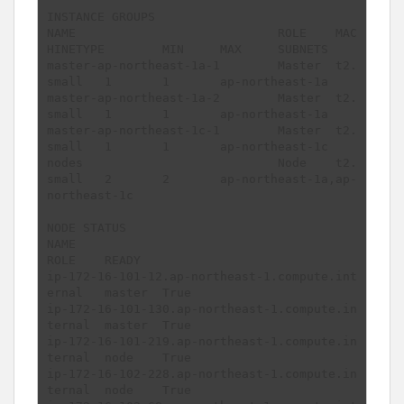
INSTANCE GROUPS

NAME				ROLE	MAC
HINETYPE	MIN	MAX	SUBNETS

master-ap-northeast-1a-1	Master	t2.
small	1	1	ap-northeast-1a

master-ap-northeast-1a-2	Master	t2.
small	1	1	ap-northeast-1a

master-ap-northeast-1c-1	Master	t2.
small	1	1	ap-northeast-1c

nodes				Node	t2.
small	2	2	ap-northeast-1a,ap-
northeast-1c

NODE STATUS

NAME							
ROLE	READY

ip-172-16-101-12.ap-northeast-1.compute.int
ernal	master	True

ip-172-16-101-130.ap-northeast-1.compute.in
ternal	master	True

ip-172-16-101-219.ap-northeast-1.compute.in
ternal	node	True

ip-172-16-102-228.ap-northeast-1.compute.in
ternal	node	True
