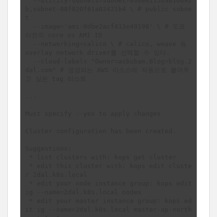
  --utility-subnets=subnet-038e0115b3816692
b,subnet-08f020f81a02421b4 \ # public subne
t 

  --image='ami-0dbe2acf413e40198' \ # 도쿄 
리전의 core os AMI ID

  --networking=calico \ # calico, weave 등 
overlay network driver를 선택할 수 있다.  

  --cloud-labels "Owner=asbubam,Blog=blog.2
dal.com" # 생성되는 AWS 리소스에 자동으로 붙여주
고 싶은 tag 리스트

...

Must specify --yes to apply changes

Cluster configuration has been created.

Suggestions:

 * list clusters with: kops get cluster

 * edit this cluster with: kops edit cluste
r 2dal.k8s.local

 * edit your node instance group: kops edit 
ig --name=2dal.k8s.local nodes

 * edit your master instance group: kops ed
it ig --name=2dal.k8s.local master-ap-north