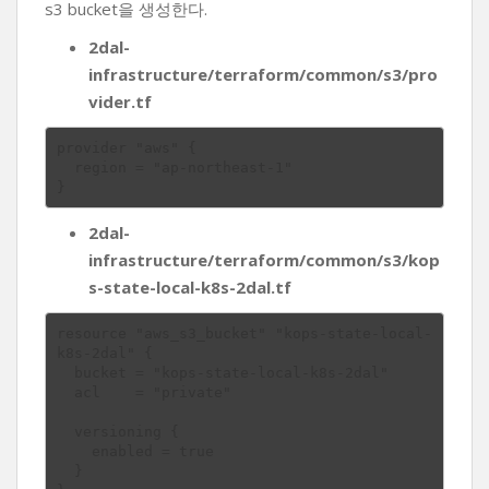
s3 bucket을 생성한다.
2dal-
infrastructure/terraform/common/s3/pro
vider.tf
provider "aws" {

  region = "ap-northeast-1"

2dal-
infrastructure/terraform/common/s3/kop
s-state-local-k8s-2dal.tf
resource "aws_s3_bucket" "kops-state-local-
k8s-2dal" {

  bucket = "kops-state-local-k8s-2dal"

  acl    = "private"

  versioning {

    enabled = true

  }
