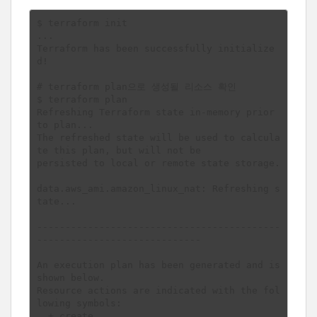
$ terraform init

...

Terraform has been successfully initialize
d!

# terraform plan으로 생성될 리소스 확인

$ terraform plan

Refreshing Terraform state in-memory prior 
to plan...

The refreshed state will be used to calcula
te this plan, but will not be

persisted to local or remote state storage.

data.aws_ami.amazon_linux_nat: Refreshing s
tate...

-------------------------------------------
-----------------------------

An execution plan has been generated and is 
shown below.

Resource actions are indicated with the fol
lowing symbols:

  + create
