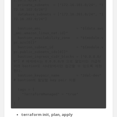
2.16.2.0/24"]

  private_subnets  = ["172.16.101.0/24", "1
72.16.102.0/24"]

  database_subnets = ["172.16.201.0/24", "1
72.16.202.0/24"]

  bastion_ami                 = "${data.aws
_ami.amazon_linux_nat.id}"

  bastion_availability_zone   = "${module.v
pc.azs[0]}"

  bastion_subnet_id           = "${module.v
pc.public_subnets_ids[0]}"

  bastion_ingress_cidr_blocks = ["0.0.0.0/
0"] # 예제에서는 0.0.0.0/0 으로 열었지만 가급적
이면 bastion도 사내망에서만 접근할 수 있도록 제한
한다.

  bastion_keypair_name        = "2dal-dev" 
# bastion에 할당할 key pair 이름

  tags = {

    "TerraformManaged" = "true"

  }

terraform init, plan, apply