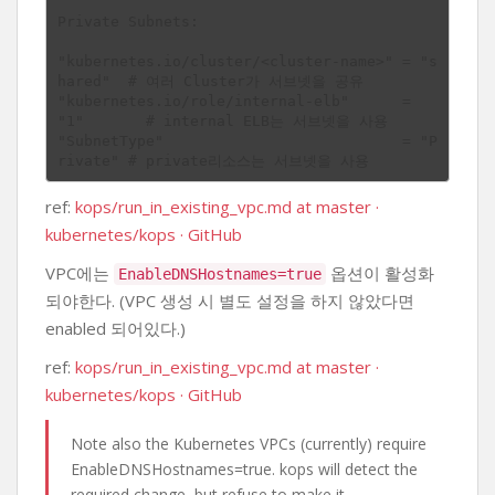
Private Subnets:

"kubernetes.io/cluster/<cluster-name>" = "s
hared"  # 여러 Cluster가 서브넷을 공유

"kubernetes.io/role/internal-elb"      = 
"1"       # internal ELB는 서브넷을 사용

"SubnetType"                           = "P
ref:
kops/run_in_existing_vpc.md at master ·
kubernetes/kops · GitHub
VPC에는
옵션이 활성화
EnableDNSHostnames=true
되야한다. (VPC 생성 시 별도 설정을 하지 않았다면
enabled 되어있다.)
ref:
kops/run_in_existing_vpc.md at master ·
kubernetes/kops · GitHub
Note also the Kubernetes VPCs (currently) require
EnableDNSHostnames=true. kops will detect the
required change, but refuse to make it