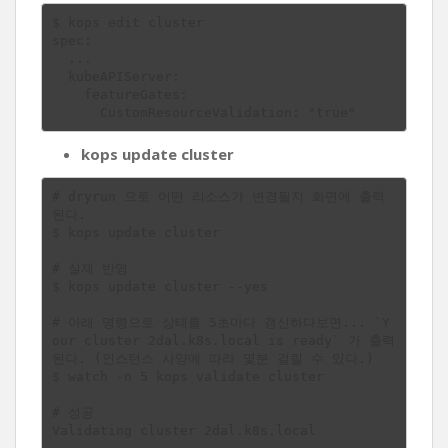
$ kops edit cluster

spec:

  ...

  kubeAPIServer:

    featureGates:

kops update cluster
# dryrun 으로 어떤 리소스가 변경될지 화면에 출력
된다.

$ kops update cluster

# 실제 반영

$ kops update cluster --yes

# 아래 명령으로 상태를 5초마다 갱신하다보면... `Y
our cluster 2dal.k8s.local is ready` 가 출력
된다. (인스턴스 사양에 따라 몇분 걸릴 수 있다.)

$ watch -n 5 kops validate cluster

# 성공

Validating cluster 2dal.k8s.local
