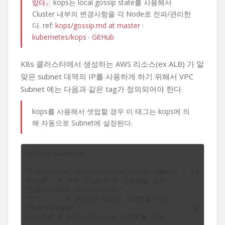
kops는 local gossip state를 사용해서
있다.
Cluster 내부의 변경사항을 각 Node로 전파/관리한
다. ref:
kops/gossip.md at master ·
kubernetes/kops · GitHub
K8s 클러스터에서 생성하는 AWS 리소스(ex ALB) 가 알
맞은 subnet 대역의 IP를 사용하게 하기 위해서 VPC
Subnet 에는 다음과 같은 tag가 정의되어야 한다.
kops를 사용해서 셋업할 경우 이 태그는 kops에 의
해 자동으로 Subnet에 설정된다.
Public Subnets:

"kubernetes.io/cluster/<cluster-name>" = "s
hared"  # 여러 cluster가 서브넷을 공유

"kubernetes.io/role/elb"               = 
"1"       # public ELB는 서브넷을 사용

"SubnetType"                           = "U
tility" # public리소스는 서브넷을 사용
