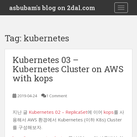
S
asbubam's blog on 2dal.com
TOGGLE
k
i
p
t
Tag:
kubernetes
o
m
a
Kubernetes 03 –
i
Kubernetes Cluster on AWS
n
c
with kops
o
n
t
2019-04-24
1 Comment
e
n
지난 글
Kubernetes 02 – ReplicaSet
에 이어
kops
를 사
t
용해서 AWS 환경에서 Kubernetes (이하 K8s) Cluster
를 구성해보자.