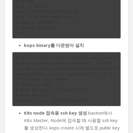
n/direnv

$ vi ~/.bashrc

export EDITOR=/usr/bin/vim

eval "$(direnv hook bash)"

$ source ~/.bashrc

$ direnv version

kops binary를 다운받아 설치
$ curl -Lo kops https://github.com/kubernet
es/kops/releases/download/$(curl -s http
s://api.github.com/repos/kubernetes/kops/re
leases/latest | grep tag_name | cut -d '"' 
-f 4)/kops-linux-amd64

$ chmod +x kops

$ sudo mv kops /usr/local/bin/

$ kops version

K8s node 접속용 ssh key 생성
bastion에서
K8s Master, Node에 접속할 때 사용할 ssh key
를 생성한다. kops create 시에 별도로 public key