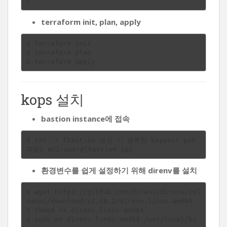
terraform init, plan, apply
$ terraform init

$ terraform plan

kops 설치
bastion instance에 접속
$ ssh -i {bastion 생성 시 등록한 keypair pem 
환경변수를 쉽게 설정하기 위해 direnv를 설치
$ wget https://github.com/direnv/direnv/rel
eases/download/v2.18.2/direnv.linux-amd64

$ chmod +x direnv.linux-amd64

$ sudo mv direnv.linux-amd64 /usr/local/bi