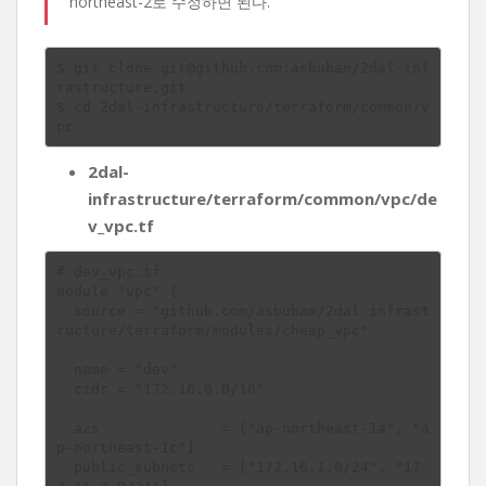
northeast-2로 수정하면 된다.
$ git clone git@github.com:asbubam/2dal-inf
rastructure.git

$ cd 2dal-infrastructure/terraform/common/v
2dal-
infrastructure/terraform/common/vpc/de
v_vpc.tf
# dev_vpc.tf

module "vpc" {

  source = "github.com/asbubam/2dal-infrast
ructure/terraform/modules/cheap_vpc"

  name = "dev"

  cidr = "172.16.0.0/16"

  azs              = ["ap-northeast-1a", "a
p-northeast-1c"]

  public_subnets   = ["172.16.1.0/24", "17