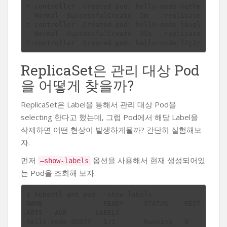
t-controller  Created pod: hello-node-hqthm

  Normal  SuccessfulCreate  5m    replicase
t-controller  Created pod: hello-node-jbvgl

  Normal  SuccessfulCreate  35s   replicase
ReplicaSet은 관리 대상 Pod
을 어떻게 찾을까?
ReplicaSet은 Label을 통해서 관리 대상 Pod을
selecting 한다고 했는데, 그럼 Pod에서 해당 Label을
삭제하면 어떤 현상이 발생하게될까? 간단히 실험해보
자.
먼저
옵션을 사용해서 현재 생성되어있
—show-labels
는 Pod을 조회해 보자.
$ kubectl get pod --show-labels

NAME               READY     STATUS    REST
ARTS   AGE       LABELS

hello-node-d5977   1/1       Running   0          