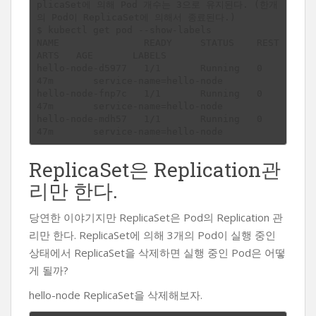
plicaSet에 의해 Pod 개수는 3으로 유지된다. (한개
의 Pod이 ReplicaSet에 의해서 종료된다.)

$ kubectl get pod --show-labels

NAME               READY     STATUS    REST
ARTS   AGE       LABELS

hello-node-d5977   1/1       Running   0          
47m       service-name=hello-node

hello-node-fnp7c   1/1       Running   0          
47m       service-name=hello-node

hello-node-mdh57   1/1       Running   0          
ReplicaSet은 Replication관
리만 한다.
당연한 이야기지만 ReplicaSet은 Pod의 Replication 관
리만 한다. ReplicaSet에 의해 3개의 Pod이 실행 중인
상태에서 ReplicaSet을 삭제하면 실행 중인 Pod은 어떻
게 될까?
hello-node ReplicaSet을 삭제해보자.