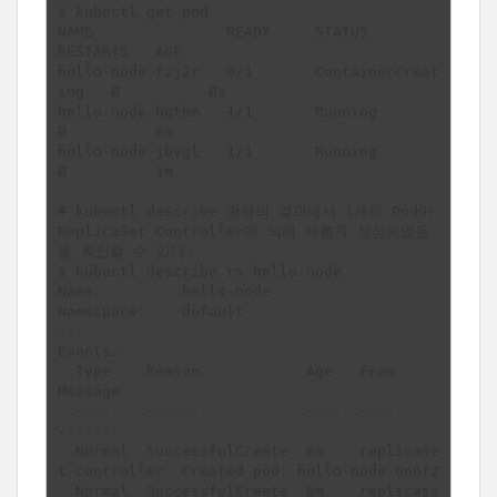
$ kubectl get pod

NAME               READY     STATUS              
RESTARTS   AGE

hello-node-f2j2r   0/1       ContainerCreat
ing   0          0s

hello-node-hqthm   1/1       Running             
0          6m

hello-node-jbvgl   1/1       Running             
0          1m

# kubectl describe 명령의 결과에서 1개의 Pod이 
ReplicaSet Controller에 의해 새롭게 생성되었음
을 확인할 수 있다.

$ kubectl describe rs hello-node

Name:         hello-node

Namespace:    default

...

Events:

  Type    Reason            Age   From                   
Message

  ----    ------            ----  ----                   
-------

  Normal  SuccessfulCreate  6m    replicase
t-controller  Created pod: hello-node-9n6f2

  Normal  SuccessfulCreate  6m    replicase