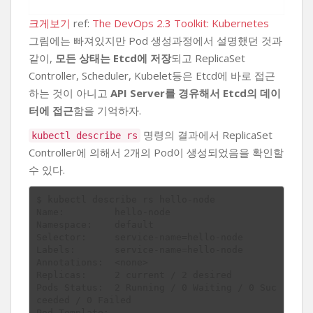
크게보기
ref:
The DevOps 2.3 Toolkit: Kubernetes
그림에는 빠져있지만 Pod 생성과정에서 설명했던 것과
같이,
모든 상태는 Etcd에 저장
되고 ReplicaSet
Controller, Scheduler, Kubelet등은 Etcd에 바로 접근
하는 것이 아니고
API Server를 경유해서 Etcd의 데이
터에 접근
함을 기억하자.
명령의 결과에서 ReplicaSet
kubectl describe rs
Controller에 의해서 2개의 Pod이 생성되었음을 확인할
수 있다.
$ kubectl describe rs hello-node

Name:         hello-node

Namespace:    default

Selector:     service-name=hello-node

Labels:       service-name=hello-node

Annotations:  <none>

Replicas:     2 current / 2 desired

Pods Status:  2 Running / 0 Waiting / 0 Suc
ceeded / 0 Failed

Pod Template:
