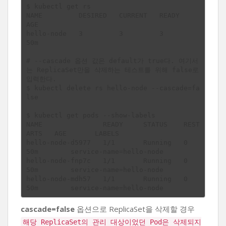
$ kubectl get rs

NAME         DESIRED   CURRENT   READY     
AGE

hello-node   3         3         3         
50m

# --cascade 옵션 값은 default가 true다. 여기서
는 ReplicaSet만을 삭제하는 테스트를 위해 false로 
입력한다.

$ kubectl delete rs hello-node --cascade=fa
lse

$ kubectl get pods --show-labels

NAME               READY     STATUS    REST
ARTS   AGE       LABELS

hello-node-d5977   1/1       Running   0          
50m        service-name=hello-node

hello-node-fnp7c   1/1       Running   0          
50m        service-name=hello-node

hello-node-mdh57   1/1       Running   0          
cascade=false
옵션으로 ReplicaSet을 삭제할 경우
해당 ReplicaSet의 관리 대상이었던 Pod은 삭제되지