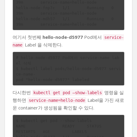
39m       service-name=hello-node

hello-node-fnp7c   1/1       Running   0          
39m       service-name=hello-node

hello-node-mdh57   1/1       Running   0          
여기서 첫번째
hello-node-d5977
Pod에서
service-
Label 을 삭제한다.
name
# hello-node-d5977 Pod에서 service-name lab
el 삭제

$ kubectl label pods/hello-node-d5977 servi
ce-name-

다시한번
명령을 실
kubectl get pod —show-labels
행하면
Label을 가진 새로
service-name=hello-node
운 container가 생성됨을 확인할 수 있다.
$ kubectl get pod --show-labels

NAME               READY     STATUS              
RESTARTS   AGE         LABELS
