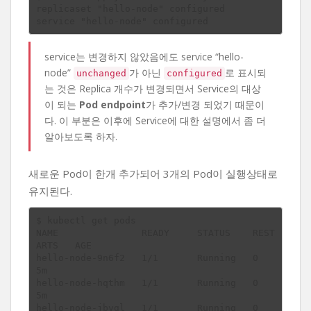
replicaset "hello-node" configured

service는 변경하지 않았음에도 service “hello-
node”
가 아닌
로 표시되
unchanged
configured
는 것은 Replica 개수가 변경되면서 Service의 대상
이 되는
Pod endpoint
가 추가/변경 되었기 때문이
다. 이 부분은 이후에 Service에 대한 설명에서 좀 더
알아보도록 하자.
새로운 Pod이 한개 추가되어 3개의 Pod이 실행상태로
유지된다.
$ kubectl get pods

NAME               READY     STATUS    REST
ARTS   AGE

hello-node-9n6f2   1/1       Running   0          
5m

hello-node-hqthm   1/1       Running   0          
5m

hello-node-jbvgl   1/1       Running   0          