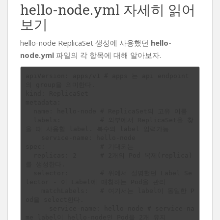
hello-node.yml 자세히 읽어
보기
hello-node ReplicaSet 생성에 사용했던
hello-
node.yml
파일의 각 항목에 대해 알아보자.
apiVersion: apps/v1 # apps 는 api endpoint
의 group을 의미한다.

kind: ReplicaSet

metadata:

  name: hello-node # ReplicaSet의 고유 이름

  labels:          # 외부에서 ReplicaSet을 찾
을 때 사용할 label. 복수의 label 입력가능

    service-name: hello-node

spec:              # 기대되는 

  replicas: 2      # 2개의 Pod 복제(replica)
를 생성한다.

  selector:        # 위에서 설명했던 Label Se
lector - 이 Label에 매칭하는 Pod을 관리

    matchLabels:   # 여기서는 label이 동일한 P
od을 select한다. 

      service-name: hello-node # service-na
me label이 hello-node인 Pod을 2개 유지
