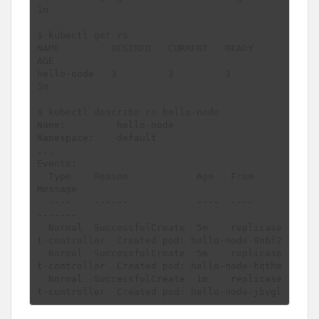
1m

$ kubectl get rs

NAME         DESIRED   CURRENT   READY     
AGE

hello-node   3         3         3         
5m

$ kubectl describe rs hello-node

Name:         hello-node

Namespace:    default

...

Events:

  Type    Reason            Age   From                   
Message

  ----    ------            ----  ----                   
-------

  Normal  SuccessfulCreate  5m    replicase
t-controller  Created pod: hello-node-9n6f2

  Normal  SuccessfulCreate  5m    replicase
t-controller  Created pod: hello-node-hqthm

  Normal  SuccessfulCreate  1m    replicase