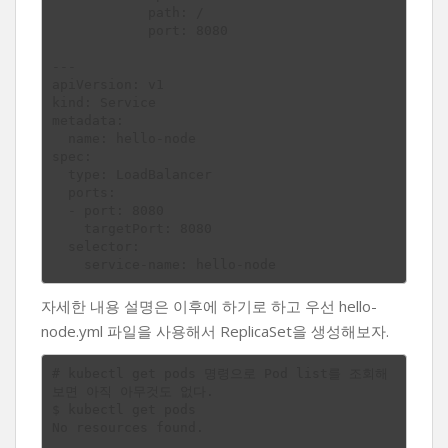
            path: /

            port: 8080

---

apiVersion: v1

kind: Service

metadata:

  name: hello-node

spec:

  type: LoadBalancer

  ports:

  - port: 8080

    targetPort: 8080

  selector:

자세한 내용 설명은 이후에 하기로 하고 우선 hello-
node.yml 파일을 사용해서 ReplicaSet을 생성해보자.
# kubectl get pods 명령으로 Pod list를 조회해
보면 아직 아무것도 없다.

$ kubectl get pods

No resources found.
