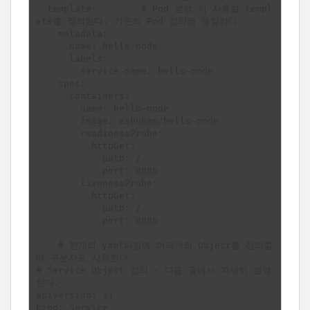
  template:        # Pod 생성 시 사용할 templ
ate를 정의한다. 기존의 Pod 정의와 동일하다.

    metadata:

      name: hello-node

      labels:

        service-name: hello-node

    spec:

      containers:

      - name: hello-node

        image: asbubam/hello-node

        readinessProbe:

          httpGet:

            path: /

            port: 8080

        livenessProbe:

          httpGet:

            path: /

            port: 8080

--- # 한개의 yaml파일에 여러개의 Object를 정의할 
때 구분자로 사용한다.

# Service Object 정의 - 다음 글에서 자세히 설명
한다.

apiVersion: v1 

kind: Service
