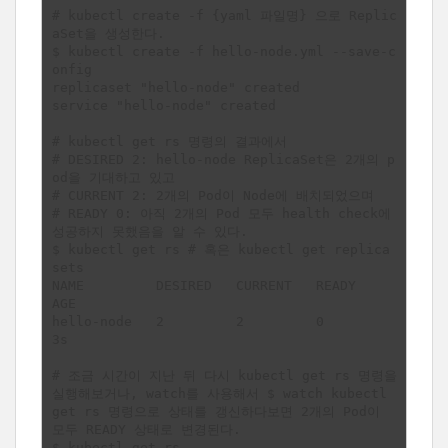
# kubectl create -f {yaml 파일명} 으로 Replic
aSet을 생성한다.

$ kubectl create -f hello-node.yml --save-c
onfig

replicaset "hello-node" created

service "hello-node" created

# kubectl get rs 명령의 결과에서 

# DESIRED 2: hello-node ReplicaSet은 2개의 p
od을 기대하고 있고

# CURRENT 2: 2개의 Pod이 Node에 배치되었으며

# READY 0: 아직 2개의 Pod 모두 health check에 
성공하지 못했음을 알 수 있다.

$ kubectl get rs # 혹은 kubectl get replica
sets

NAME         DESIRED   CURRENT   READY     
AGE

hello-node   2         2         0         
3s

# 조금 시간이 지난 뒤 다시 kubectl get rs 명령을 
실행해보거나, watch를 사용해서 $ watch kubectl 
get rs 명령으로 상태를 갱신하다보면 2개의 Pod이 
모두 READY 상태로 변경된다.

$ kubectl get rs
