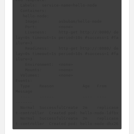
  Labels:  service-name=hello-node

  Containers:

   hello-node:

    Image:        asbubam/hello-node

    Port:         <none>

    Liveness:     http-get http://:8080/ de
lay=0s timeout=1s period=10s #success=1 #fa
ilure=3

    Readiness:    http-get http://:8080/ de
lay=0s timeout=1s period=10s #success=1 #fa
ilure=3

    Environment:  <none>

    Mounts:       <none>

  Volumes:        <none>

Events:

  Type    Reason            Age   From                   
Message

  ----    ------            ----  ----                   
-------

  Normal  SuccessfulCreate  2m    replicase
t-controller  Created pod: hello-node-ldfbx

  Normal  SuccessfulCreate  2m    replicase