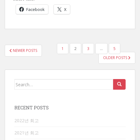
Facebook
X
POSTS
1
2
3
…
5
NEWER POSTS
PAGINATION
OLDER POSTS
Search
for:
RECENT POSTS
2022년 회고
2021년 회고