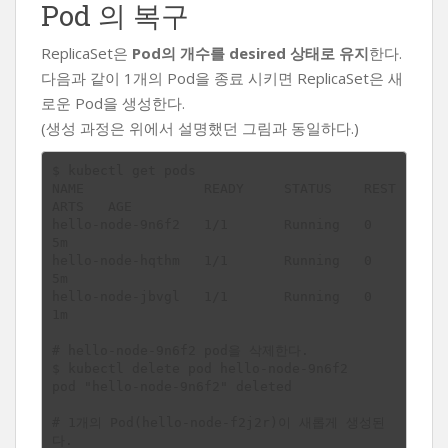
Pod 의 복구
ReplicaSet은
Pod의 개수를 desired 상태로 유지
한다.
다음과 같이 1개의 Pod을 종료 시키면 ReplicaSet은 새
로운 Pod을 생성한다.
(생성 과정은 위에서 설명했던 그림과 동일하다.)
$ kubectl get pods

NAME               READY     STATUS    REST
ARTS   AGE

hello-node-9n6f2   1/1       Running   0          
5m

hello-node-hqthm   1/1       Running   0          
5m

hello-node-jbvgl   1/1       Running   0          
1m

# hello-node-9n6f2 pod을 삭제한다.

$ kubectl delete pod hello-node-9n6f2

pod "hello-node-9n6f2" deleted

# 1개의 Pod(hello-node-f2j2r)이 새롭게 생성된
다.
