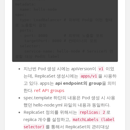
metadata:

  name: hello-node

spec:

  type: LoadBalancer # 외부에 Pod을 어떤 형태
로 노출할지 결정

  ports:

  - port: 8080       # 외부에 노출할 포트

    targetPort: 8080 # 컨테이너의 포트

  selector:

    service-name: hello-node # Service가 연
지난번 Pod 생성 시에는 apiVersion이
이었
v1
는데, ReplicaSet 생성시에는
을 사용하
apps/v1
고 있다. apps는
api endpoint의 group
을 의미
한다.
ref: API groups
spec.template 하단의 내용은 Pod 생성 시 사용
했던 hello-node.yml 파일의 내용과 동일하다.
ReplicaSet 정의를 위해서는
로
replicas: 2
replica 개수를 설정하고,
matchLabels (label
를 통해서 ReplicaSet의 관리대상
selector)