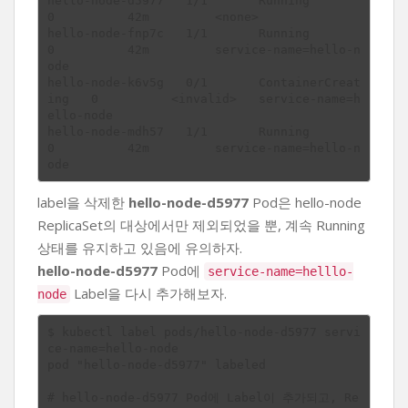
hello-node-d5977   1/1       Running             
0          42m         <none>

hello-node-fnp7c   1/1       Running             
0          42m         service-name=hello-n
ode

hello-node-k6v5g   0/1       ContainerCreat
ing   0          <invalid>   service-name=h
ello-node

hello-node-mdh57   1/1       Running             
0          42m         service-name=hello-n
label을 삭제한
hello-node-d5977
Pod은 hello-node
ReplicaSet의 대상에서만 제외되었을 뿐, 계속 Running
상태를 유지하고 있음에 유의하자.
hello-node-d5977
Pod에
service-name=helllo-
Label을 다시 추가해보자.
node
$ kubectl label pods/hello-node-d5977 servi
ce-name=hello-node

pod "hello-node-d5977" labeled

# hello-node-d5977 Pod에 Label이 추가되고, Re