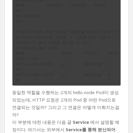
NAME         DESIRED   CURRENT   READY     
AGE

hello-node   2         2         2         
13s

# hello-node Pod 한개만 실행했을 때와는 다르게 P
od Replication을 구분할 수 있도록 Pod 이름에 `-
{hash}`가 붙어 있음을 확인할 수 있다.

$ kubectl get pods

NAME               READY     STATUS    REST
ARTS   AGE

hello-node-l6ddj   1/1       Running   0          
1m

hello-node-z5llh   1/1       Running   0          
동일한 역할을 수행하는 2개의 hello-node Pod이 생성
되었는데, HTTP 요청은 2개의 Pod 중 어떤 Pod으로
연결되는 것일까? 그리고 그 연결은 어떻게 이뤄지는걸
까?
이 부분에 대한 내용은 다음 글
Service
에서 설명할 예
정이다. 여기서는 외부에서
Service를 통해 분산되어