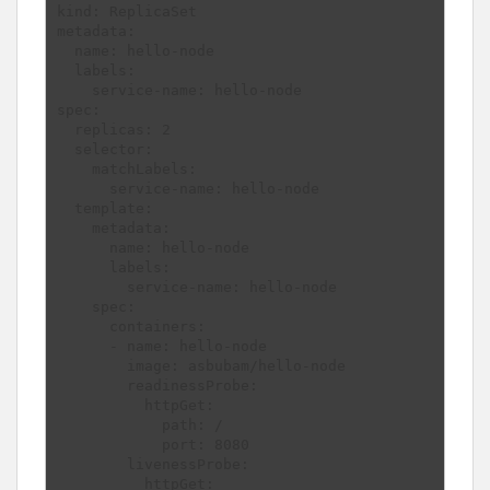
kind: ReplicaSet

metadata:

  name: hello-node

  labels: 

    service-name: hello-node

spec:

  replicas: 2

  selector:

    matchLabels:

      service-name: hello-node

  template:

    metadata:

      name: hello-node

      labels:

        service-name: hello-node

    spec:

      containers:

      - name: hello-node

        image: asbubam/hello-node

        readinessProbe:

          httpGet:

            path: /

            port: 8080

        livenessProbe:

          httpGet:
