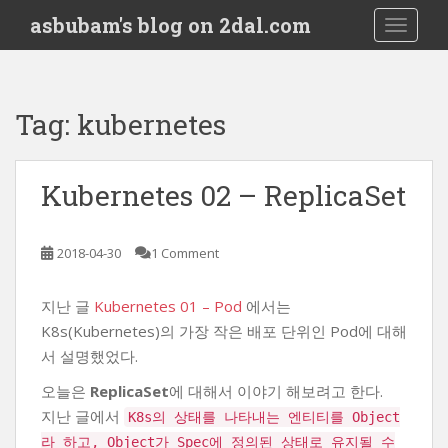
S
asbubam's blog on 2dal.com
TOGGLE
k
i
p
t
Tag:
kubernetes
o
m
a
Kubernetes 02 – ReplicaSet
i
n
c
2018-04-30
1 Comment
o
n
지난 글
Kubernetes 01 – Pod
에서는
t
K8s(Kubernetes)의 가장 작은 배포 단위인 Pod에 대해
e
n
서 설명했었다.
t
오늘은
ReplicaSet
에 대해서 이야기 해보려고 한다.
지난 글에서
K8s의 상태를 나타내는 엔티티를 Object
라 하고, Object가 Spec에 정의된 상태로 유지될 수